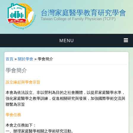
台灣家庭醫學教育研究學會
Taiwan College of Family Physician (TCFP)
MENU
您在這裡
首頁
»
關於學會
» 學會簡介
學會簡介
設立緣起與學會宗旨
本會為依法設立、非以營利為目的之社會團體，以提昇家庭醫學水準，
強化家庭醫學之教學訓練，促進相關研究與發展，加強國際學術交流與
聯繫為宗旨
學會任務
本會之任務如下：
一、辦理家庭醫學相關之學術研究活動。