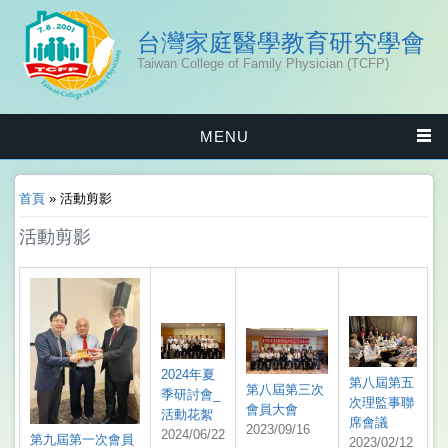
台灣家庭醫學教育研究學會
Taiwan College of Family Physician (TCFP)
MENU
您在這裡
首頁
» 活動剪影
活動剪影
2024年夏
第八屆第五
第八屆第三次
季研討會_
次理監事聯
會員大會
活動花絮
席會議
2023/09/16
2024/06/22
第九屆第一次會員
2023/02/12