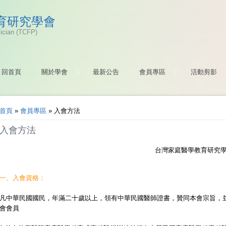
育研究學會
sician (TCFP)
回首頁
關於學會
最新公告
會員專區
活動剪影
您在這裡
首頁
»
會員專區
» 入會方法
入會方法
台灣家庭醫學教育研究學會入會
一、入會資格：
凡中華民國國民，年滿二十歲以上，領有中華民國醫師證書，贊同本會宗旨，
會會員