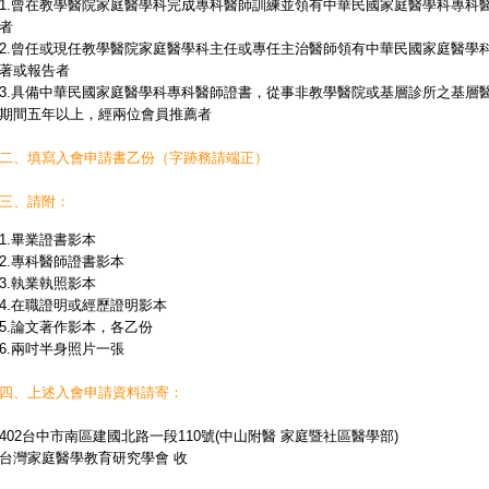
1.曾在教學醫院家庭醫學科完成專科醫師訓練並領有中華民國家庭醫學科專科
者
2.曾任或現任教學醫院家庭醫學科主任或專任主治醫師領有中華民國家庭醫學
著或報告者
3.具備中華民國家庭醫學科專科醫師證書，從事非教學醫院或基層診所之基層
期間五年以上，經兩位會員推薦者
二、填寫入會申請書乙份（字跡務請端正）
三、請附：
1.畢業證書影本
2.專科醫師證書影本
3.執業執照影本
4.在職證明或經歷證明影本
5.論文著作影本，各乙份
6.兩吋半身照片一張
四、上述入會申請資料請寄：
402台中市南區建國北路一段110號(中山附醫 家庭暨社區醫學部)
台灣家庭醫學教育研究學會 收